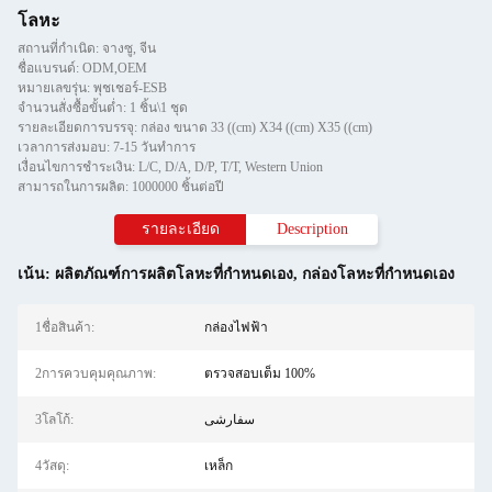
โลหะ
สถานที่กำเนิด: จางซู, จีน
ชื่อแบรนด์: ODM,OEM
หมายเลขรุ่น: พุชเชอร์-ESB
จำนวนสั่งซื้อขั้นต่ำ: 1 ชิ้น\1 ชุด
รายละเอียดการบรรจุ: กล่อง ขนาด 33 ((cm) X34 ((cm) X35 ((cm)
เวลาการส่งมอบ: 7-15 วันทําการ
เงื่อนไขการชำระเงิน: L/C, D/A, D/P, T/T, Western Union
สามารถในการผลิต: 1000000 ชิ้นต่อปี
รายละเอียด
Description
เน้น:
ผลิตภัณฑ์การผลิตโลหะที่กําหนดเอง
,
กล่องโลหะที่กําหนดเอง
1ชื่อสินค้า:
กล่องไฟฟ้า
2การควบคุมคุณภาพ:
ตรวจสอบเต็ม 100%
3โลโก้:
سفارشی
4วัสดุ:
เหล็ก