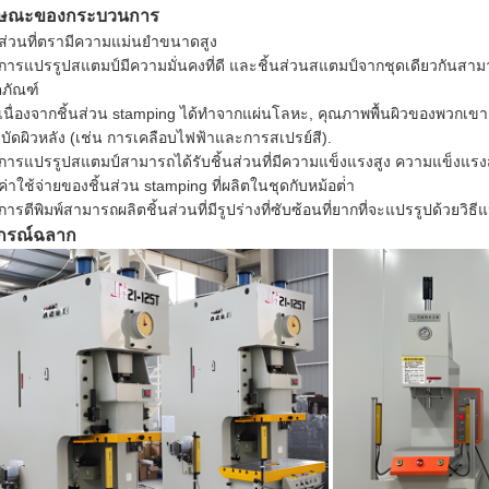
กษณะของกระบวนการ
 ส่วนที่ตรามีความแม่นยําขนาดสูง
 การแปรรูปสแตมป์มีความมั่นคงที่ดี และชิ้นส่วนสแตมป์จากชุดเดียวกันส
ตภัณฑ์
 เนื่องจากชิ้นส่วน stamping ได้ทําจากแผ่นโลหะ, คุณภาพพื้นผิวของพวกเขาเ
าบัดผิวหลัง (เช่น การเคลือบไฟฟ้าและการสเปรย์สี).
 การแปรรูปสแตมป์สามารถได้รับชิ้นส่วนที่มีความแข็งแรงสูง ความแข็งแรง
 ค่าใช้จ่ายของชิ้นส่วน stamping ที่ผลิตในชุดกับหม้อต่ํา
การตีพิมพ์สามารถผลิตชิ้นส่วนที่มีรูปร่างที่ซับซ้อนที่ยากที่จะแปรรูปด้วยวิธ
ปกรณ์ฉลาก