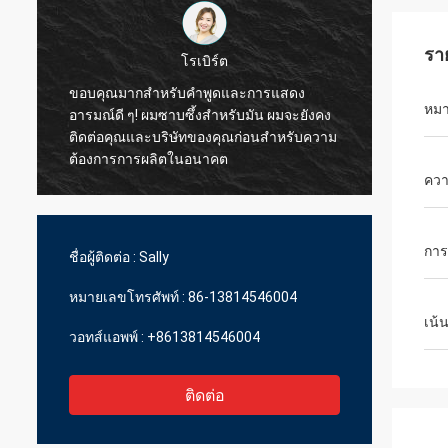
รา
โรเบิร์ต
ขอบคุณมากสําหรับคําพูดและการแสดง
หมา
อารมณ์ดี ๆ! ผมซาบซึ้งสําหรับมัน ผมจะยังคง
ผมอยา
ติดต่อคุณและบริษัทของคุณก่อนสําหรับความ
พวกคุณ
ต้องการการผลิตในอนาคต
คว
การ
ชื่อผู้ติดต่อ :
Sally
หมายเลขโทรศัพท์ :
86-13814546004
เน้
วอทส์แอพพ์ :
+8613814546004
ติดต่อ