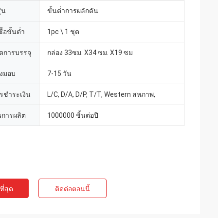
่น
ขั้นต่ําการผลักดัน
้อขั้นต่ำ
1pc \ 1 ชุด
ดการบรรจุ
กล่อง 33ซม. X34 ซม. X19 ซม
่งมอบ
7-15 วัน
ารชำระเงิน
L/C, D/A, D/P, T/T, Western สหภาพ,
การผลิต
1000000 ชิ้นต่อปี
ี่สุด
ติดต่อตอนนี้