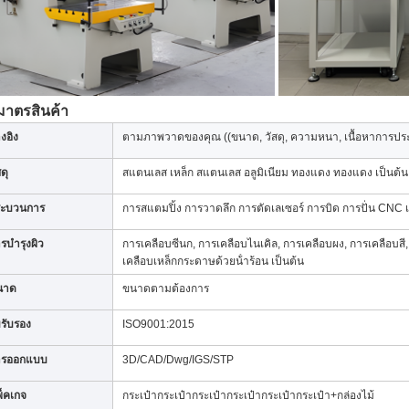
มาตรสินค้า
างอิง
ตามภาพวาดของคุณ ((ขนาด, วัสดุ, ความหนา, เนื้อหาการประม
สดุ
สแตนเลส เหล็ก สแตนเลส อลูมิเนียม ทองแดง ทองแดง เป็นต้น
ระบวนการ
การสแตมปิ้ง การวาดลึก การตัดเลเซอร์ การบิด การปั่น CNC เ
รบํารุงผิว
การเคลือบซีนก, การเคลือบไนเคิล, การเคลือบผง, การเคลือบสี
เคลือบเหล็กกระดาษด้วยน้ําร้อน เป็นต้น
นาด
ขนาดตามต้องการ
รับรอง
ISO9001:2015
ารออกแบบ
3D/CAD/Dwg/IGS/STP
็คเกจ
กระเป๋ากระเป๋ากระเป๋ากระเป๋ากระเป๋ากระเป๋า+กล่องไม้