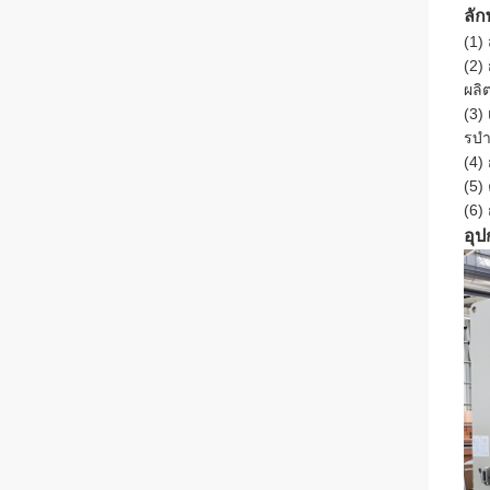
ลั
(1)
(2)
ผลิ
(3)
รบํ
(4)
(5)
(6) 
อุ