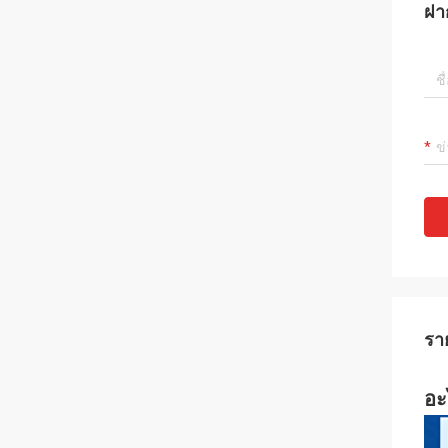
ฝา
รา
อะ