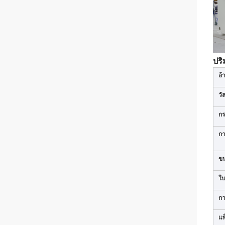
ปริ
อ้
วั
ก
กา
ข
ใบ
ก
แพ