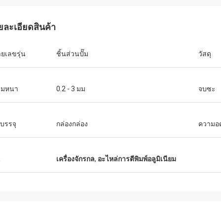
ยละเอียดสินค้า
เควิน
คามิล
ยเลขรุ่น
ชิ้นส่วนปั๊ม
วัสดุ
กจะขอบคุณพวกคุณสําหรับพวกคุณ
คุณภาพดี ราคาดี และการสื
ดีและช่วยเรามาก
ามหนา
0.2 - 3 มม
จบซะ
บรรจุ
กล่องกล่อง
ความอ
น
เครื่องจักรกล
,
อะไหล่การตีพิมพ์อลูมิเนียม